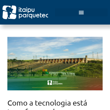
Empreendedorismo e Inovação
Como a tecnologia está