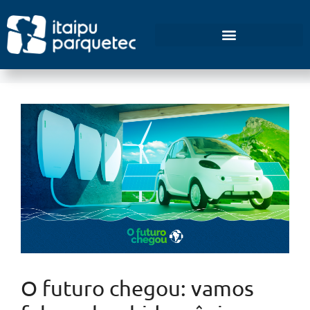
Empreendedorismo e Inovação
O futuro chegou: vamos